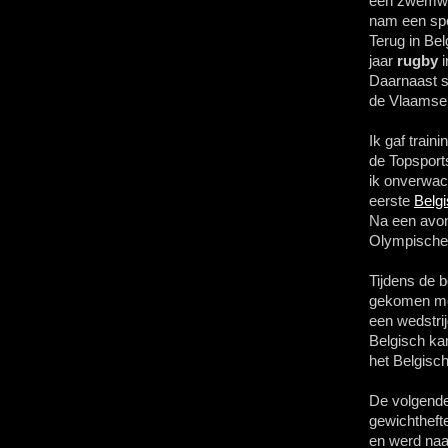
een zwemwed
nam een spor
Terug in Be
jaar
rugby
i
Daarnaast s
de Vlaamse 
Ik gaf train
de Topspor
ik onverwac
eerste
Belg
Na een avon
Olympische 
Tijdens de b
gekomen me
een wedstri
Belgisch ka
het Belgisch
De volgende 
gewichtheft
en werd naa