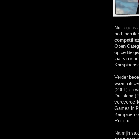
Niettegensta
had, ben ik 
competiti
Open Catego
op de Belg
jaar voor h
Kampioensc
Verder beoe
waarin ik d
(2001) en w
Duitsland (
veroverde ik
Games in Po
Kampioen op
Record.
Na mijn stu