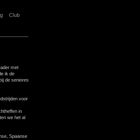
ng
Club
 vader met
de ik de
ij de seniores
edstrijden voor
htheffen in
ten we het al
anse, Spaanse