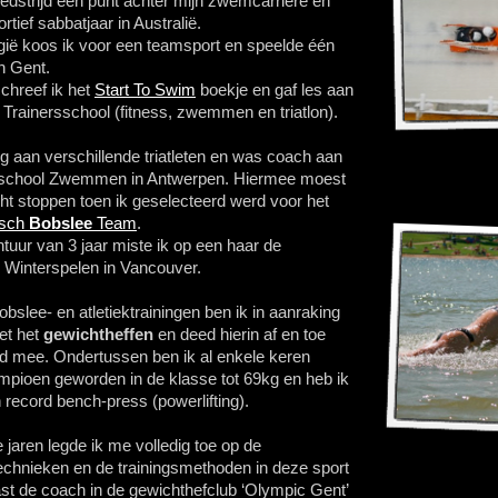
strijd een punt achter mijn zwemcarrière en
tief sabbatjaar in Australië.
lgië koos ik voor een teamsport en speelde één
n Gent.
chreef ik het
Start To Swim
boekje en gaf les aan
Trainersschool (fitness, zwemmen en triatlon).
ing aan verschillende triatleten en was coach aan
tschool Zwemmen in Antwerpen. Hiermee moest
ht stoppen toen ik geselecteerd werd voor het
isch
Bobslee
Team
.
tuur van 3 jaar miste ik op een haar de
Winterspelen in Vancouver.
obslee- en atletiektrainingen ben ik in aanraking
t het
gewichtheffen
en deed hierin af en toe
jd mee. Ondertussen ben ik al enkele keren
mpioen geworden in de klasse tot 69kg en heb ik
 record bench-press (powerlifting).
jaren legde ik me volledig toe op de
echnieken en de trainingsmethoden in deze sport
st de coach in de gewichthefclub ‘Olympic Gent’