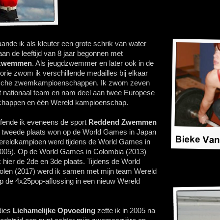
ande ik als kleuter een grote schrik van water
aan de leeftijd van 8 jaar begonnen met
ezwemmen
. Als jeugdzwemmer en later ook in de
rie zwom ik verschillende medailles bij elkaar
ische zwemkampioenschappen. Ik zwom zeven
et nationaal team en nam deel aan twee Europese
happen en één Wereld kampioenschap.
fende ik eveneens de sport
Reddend Zwemmen
e tweede plaats won op de World Games in Japan
ereldkampioen werd tijdens de World Games in
2005). Op de World Games in Colombia (2013)
 hier de 2de en 3de plaats. Tijdens de World
len (2017) werd ik samen met mijn team Wereld
 de 4x25pop-aflossing in een nieuw Wereld
dies
Lichamelijke Opvoeding
zette ik in 2005 na