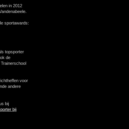
elen in 2012
 Vandenabeele.
le sportawards:
ls topsporter
ook de
 Trainerschool
ichtheffen voor
ende andere
s bij
porter bij