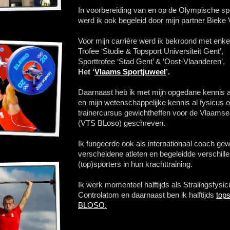
In voorbereiding van en op de Olympische sp
werd ik ook begeleid door mijn partner Bieke
Voor mijn carrière werd ik bekroond met enke
Trofee ‘Studie & Topsport Universiteit Gent’,
Sporttrofee ‘Stad Gent’ & ‘Oost-Vlaanderen’,
Het ‘
Vlaams Sportjuweel
’.
Daarnaast heb ik met mijn opgedane kennis a
en mijn wetenschappelijke kennis al fysicus 
trainercursus gewichtheffen voor de Vlaamse
(VTS BLoso) geschreven.
Ik fungeerde ook als internationaal coach gew
verscheidene atleten en begeleidde verschill
(top)sporters in hun krachttraining.
Ik werk momenteel halftijds als Stralingsfysicu
Controlatom en daarnaast ben ik halftijds
tops
BLOSO.