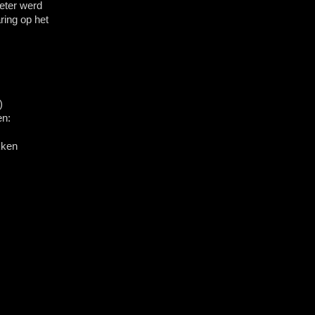
eter werd
ring op het
)
en:
kken