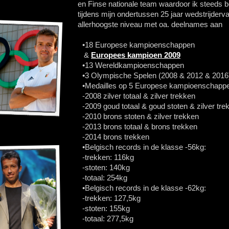
en Finse nationale team waardoor ik steeds b
tijdens mijn ondertussen 25 jaar wedstrijderva
allerhoogste niveau met oa. deelnames aan
•18 Europese kampioenschappen
&
Europees kampioen 2009
•13 Wereldkampioenschappen
•3 Olympische Spelen (2008 & 2012 & 2016
•Medailles op 5 Europese kampioenschapp
-2008 zilver totaal & zilver trekken
-2009 goud totaal & goud stoten & zilver tre
-2010 brons stoten & zilver trekken
-2013 brons totaal & brons trekken
-2014 brons trekken
•Belgisch records in de klasse -56kg:
-trekken: 116kg
-stoten: 140kg
-totaal: 254kg
•Belgisch records in de klasse -62kg:
-trekken: 127,5kg
-stoten: 155kg
-totaal: 277,5kg