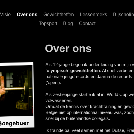
Visie
Over ons
Gewichtheffen
Lessenreeks
Bijscholi
Topsport
Blog
Contact
Over ons
Als 12-jarige begon ik onder leiding van mijn
‘olympisch’ gewichtheffen
. Al snel verbeter
nationale jeugdrecords en daarna de records b
(‘open’).
Als zestienjarige startte ik al in World Cup w
volwassenen.
Omdat de kennis over krachttraining en gewic
België niet op internationaal niveau was, zoch
snel bij de buitenlandse collega’s.
Ik trainde oa. veel samen met het Duitse, Fr